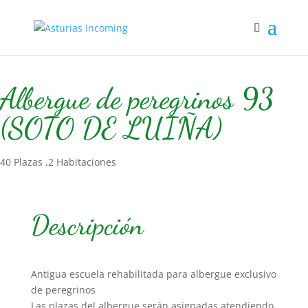
Inicio
/
Hospedaje
/
Albergue
/ Albergue de peregrinos 93 (SOTO
DE LUIÑA)
Albergue de peregrinos 93
(SOTO DE LUIÑA)
40 Plazas ,2 Habitaciones
Descripción
Antigua escuela rehabilitada para albergue exclusivo
de peregrinos
Las plazas del albergue serán asignadas atendiendo