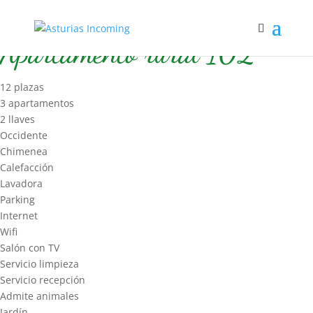
Inicio
/
Hospedaje
/
Apart Rural
/ Apartamento rural 102
Apartamento rural 102
12 plazas
3 apartamentos
2 llaves
Occidente
Chimenea
Calefacción
Lavadora
Parking
Internet
Wifi
Salón con TV
Servicio limpieza
Servicio recepción
Admite animales
Jardín