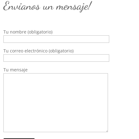
Envianos un mensaje!
Tu nombre (obligatorio)
Tu correo electrónico (obligatorio)
Tu mensaje