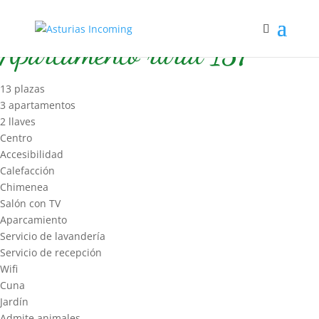
Inicio
/
Hospedaje
/
Apart Rural
/ Apartamento rural 157
Apartamento rural 157
13 plazas
3 apartamentos
2 llaves
Centro
Accesibilidad
Calefacción
Chimenea
Salón con TV
Aparcamiento
Servicio de lavandería
Servicio de recepción
Wifi
Cuna
Jardín
Admite animales