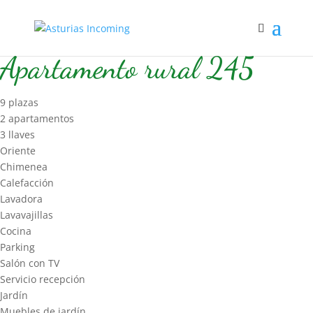
Inicio
/
Hospedaje
/
Apart Rural
/ Apartamento rural 245
Apartamento rural 245
9 plazas
2 apartamentos
3 llaves
Oriente
Chimenea
Calefacción
Lavadora
Lavavajillas
Cocina
Parking
Salón con TV
Servicio recepción
Jardín
Muebles de jardín