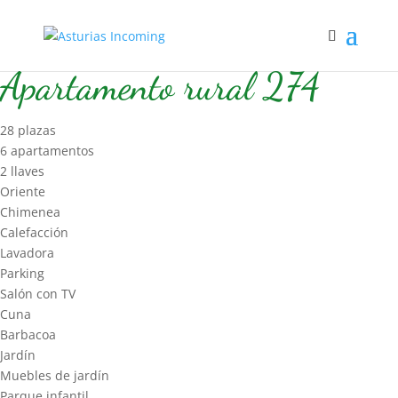
Inicio
/
Hospedaje
/
Apart Rural
/ Apartamento rural 274
Apartamento rural 274
28 plazas
6 apartamentos
2 llaves
Oriente
Chimenea
Calefacción
Lavadora
Parking
Salón con TV
Cuna
Barbacoa
Jardín
Muebles de jardín
Parque infantil