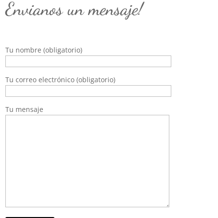
Envianos un mensaje!
Tu nombre (obligatorio)
Tu correo electrónico (obligatorio)
Tu mensaje