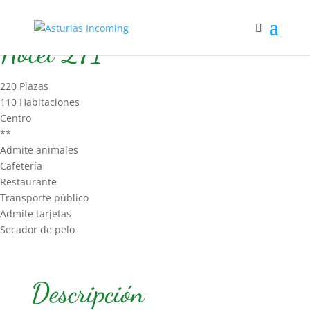
Inicio
/
Hospedaje
/
Hotel
/ Hotel 271
Hotel 271
220 Plazas
110 Habitaciones
Centro
**
Admite animales
Cafetería
Restaurante
Transporte público
Admite tarjetas
Secador de pelo
Descripción