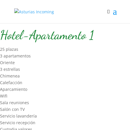
Inicio
/
Hospedaje
/
Hotel-Apart
/ Hotel-Apartamento 1
Hotel-Apartamento 1
25 plazas
3 apartamentos
Oriente
3 estrellas
Chimenea
Calefacción
Aparcamiento
Wifi
Sala reuniones
Salón con TV
Servicio lavandería
Servicio recepción
Custodia valores