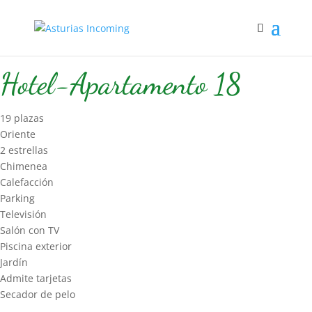
Inicio
/
Hospedaje
/
Hotel-Apart
/ Hotel-Apartamento 18
Hotel-Apartamento 18
19 plazas
Oriente
2 estrellas
Chimenea
Calefacción
Parking
Televisión
Salón con TV
Piscina exterior
Jardín
Admite tarjetas
Secador de pelo