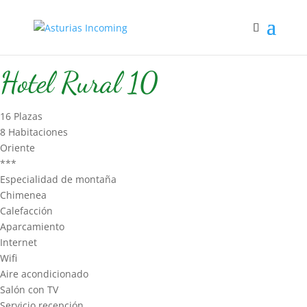
Inicio
/
Hospedaje
/
Hotel Rural
/ Hotel Rural 10
Hotel Rural 10
16 Plazas
8 Habitaciones
Oriente
***
Especialidad de montaña
Chimenea
Calefacción
Aparcamiento
Internet
Wifi
Aire acondicionado
Salón con TV
Servicio recepción