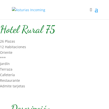
Inicio
/
Hospedaje
/
Hotel Rural
/ Hotel Rural 75
Hotel Rural 75
26 Plazas
12 Habitaciones
Oriente
***
Jardín
Terraza
Cafetería
Restaurante
Admite tarjetas
Descripción