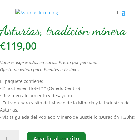
Inicio
/
Escapadas de Fin de Semana
/ Asturias, tradición minera
Asturias, tradición minera
€
119,00
Valores expresados en euros. Precio por persona.
Oferta no válida para Puentes o Festivos
El paquete contiene:
· 2 noches en Hotel ** (Oviedo Centro)
· Régimen alojamiento y desayuno
· Entrada para visita del Museo de la Minería y la Industria de
Asturias.
· Visita guiada del Poblado Minero de Bustiello (Duración 1.30hs)
Asturias,
Añadir al carrito