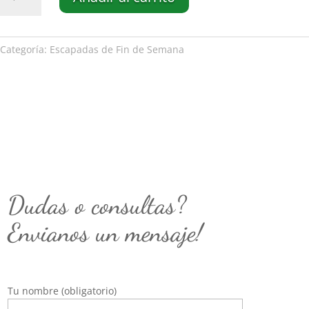
tradición
minera
cantidad
Categoría:
Escapadas de Fin de Semana
Dudas o consultas?
Envianos un mensaje!
Tu nombre (obligatorio)