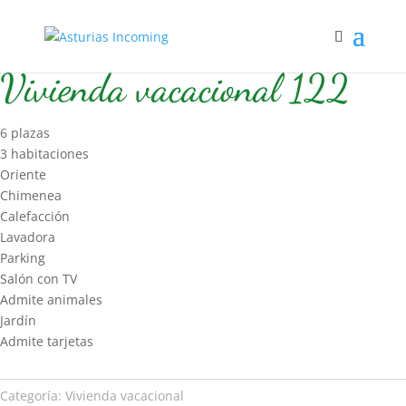
Inicio
/
Hospedaje
/
Vivienda vacacional
/ Vivienda vacacional 122
Vivienda vacacional 122
6 plazas
3 habitaciones
Oriente
Chimenea
Calefacción
Lavadora
Parking
Salón con TV
Admite animales
Jardín
Admite tarjetas
Categoría:
Vivienda vacacional