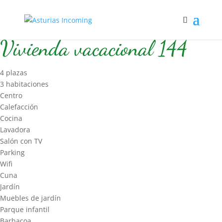
Inicio
/
Hospedaje
/
Vivienda vacacional
/ Vivienda vacacional 144
Vivienda vacacional 144
4 plazas
3 habitaciones
Centro
Calefacción
Cocina
Lavadora
Salón con TV
Parking
Wifi
Cuna
Jardín
Muebles de jardín
Parque infantil
Barbacoa