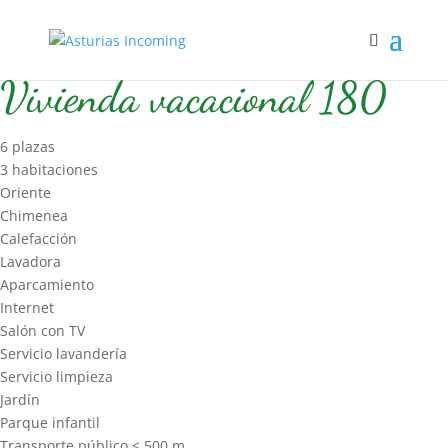
Inicio
/
Hospedaje
/
Vivienda vacacional
/ Vivienda vacacional 180
Vivienda vacacional 180
6 plazas
3 habitaciones
Oriente
Chimenea
Calefacción
Lavadora
Aparcamiento
Internet
Salón con TV
Servicio lavandería
Servicio limpieza
Jardín
Parque infantil
Transporte público < 500 m.