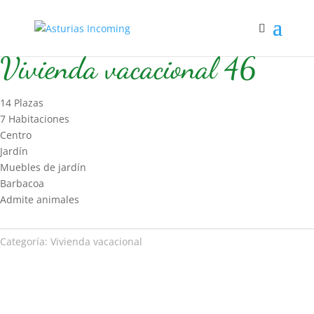
Inicio
/
Hospedaje
/
Vivienda vacacional
/ Vivienda vacacional 46
Vivienda vacacional 46
14 Plazas
7 Habitaciones
Centro
Jardín
Muebles de jardín
Barbacoa
Admite animales
Categoría:
Vivienda vacacional