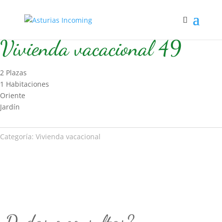
Inicio
/
Hospedaje
/
Vivienda vacacional
/ Vivienda vacacional 49
Vivienda vacacional 49
2 Plazas
1 Habitaciones
Oriente
Jardín
Categoría:
Vivienda vacacional
Dudas o consultas?