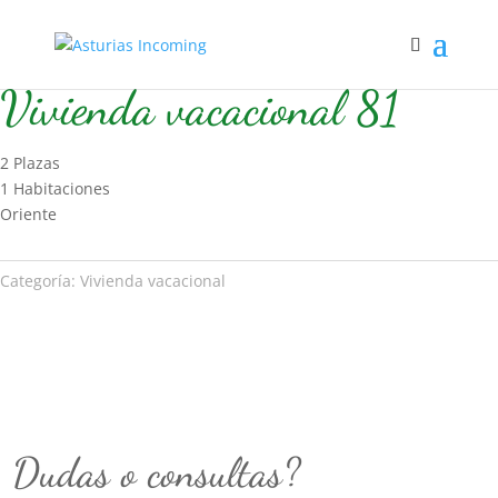
Inicio
/
Hospedaje
/
Vivienda vacacional
/ Vivienda vacacional 81
Vivienda vacacional 81
2 Plazas
1 Habitaciones
Oriente
Categoría:
Vivienda vacacional
Dudas o consultas?