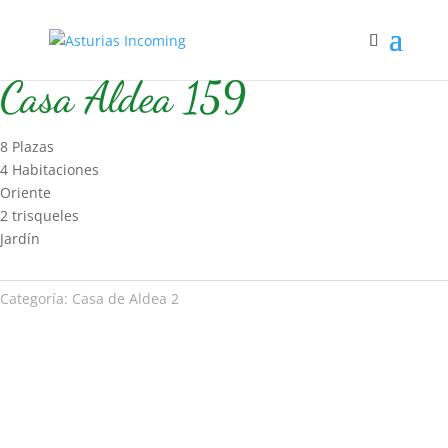
Inicio
/
Hospedaje
/
Casa de Aldea 2
/ Casa Aldea 159
Casa Aldea 159
8 Plazas
4 Habitaciones
Oriente
2 trisqueles
Jardín
Categoría:
Casa de Aldea 2