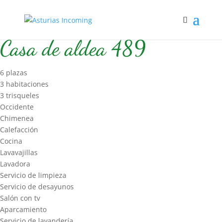
Inicio
/
Hospedaje
/
Casa de Aldea 2
/ Casa de aldea 489
Casa de aldea 489
6 plazas
3 habitaciones
3 trisqueles
Occidente
Chimenea
Calefacción
Cocina
Lavavajillas
Lavadora
Servicio de limpieza
Servicio de desayunos
Salón con tv
Aparcamiento
Servicio de lavandería