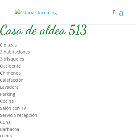
Inicio
/
Hospedaje
/
Casa de Aldea 2
/ Casa de aldea 513
Casa de aldea 513
6 plazas
3 habitaciones
3 trisqueles
Occidente
Chimenea
Calefacción
Lavadora
Parking
Cocina
Salón con TV
Servicio recepción
Cuna
Barbacoa
Jardín