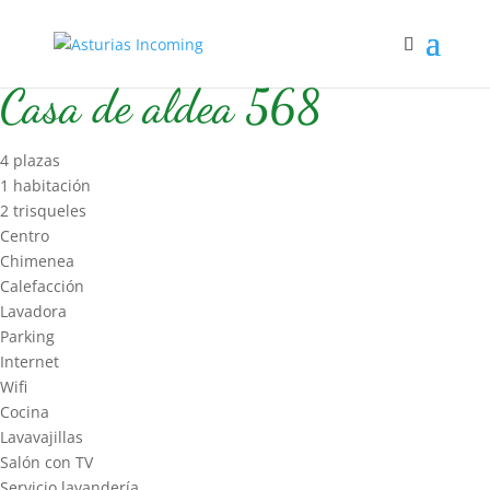
Inicio
/
Hospedaje
/
Casa de Aldea 2
/ Casa de aldea 568
Casa de aldea 568
4 plazas
1 habitación
2 trisqueles
Centro
Chimenea
Calefacción
Lavadora
Parking
Internet
Wifi
Cocina
Lavavajillas
Salón con TV
Servicio lavandería