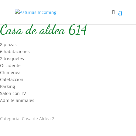
Inicio
/
Hospedaje
/
Casa de Aldea 2
/ Casa de aldea 614
Casa de aldea 614
8 plazas
6 habitaciones
2 trisqueles
Occidente
Chimenea
Calefacción
Parking
Salón con TV
Admite animales
Categoría:
Casa de Aldea 2