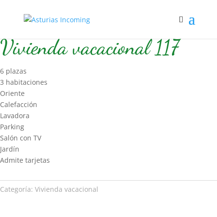
Inicio
/
Hospedaje
/
Vivienda vacacional
/ Vivienda vacacional 117
Vivienda vacacional 117
6 plazas
3 habitaciones
Oriente
Calefacción
Lavadora
Parking
Salón con TV
Jardín
Admite tarjetas
Categoría:
Vivienda vacacional