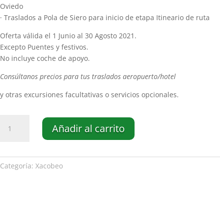
Oviedo
· Traslados a Pola de Siero para inicio de etapa Itineario de ruta
Oferta válida el 1 Junio al 30 Agosto 2021.
Excepto Puentes y festivos.
No incluye coche de apoyo.
Consúltanos precios para tus traslados aeropuerto/hotel
y otras excursiones facultativas o servicios opcionales.
XACOBEO
Añadir al carrito
2021
·
OVIEDO
CAMINO
Categoría:
Xacobeo
PRIMITIVO
cantidad