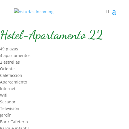
Inicio
/
Hospedaje
/
Hotel-Apart
/ Hotel-Apartamento 22
Hotel-Apartamento 22
49 plazas
4 apartamentos
2 estrellas
Oriente
Calefacción
Aparcamiento
Internet
Wifi
Secador
Televisión
Jardín
Bar / Cafetería
Parque infantil